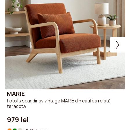
MARIE
Fotoliu scandinav vintage MARIE din catifea reiată
S
teracotă
c
979 lei