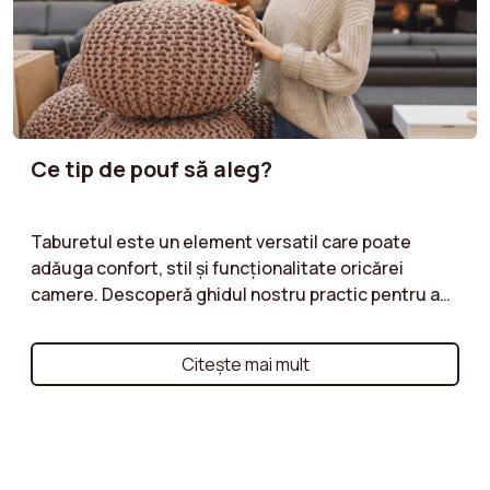
Ce tip de pouf să aleg?
Taburetul este un element versatil care poate
adăuga confort, stil și funcționalitate oricărei
camere. Descoperă ghidul nostru practic pentru a
alege tipul de taburet care îți va satisface nevoile.
Fie că optezi pentru un taburet cu spațiu de
Citeşte mai mult
depozitare oferind un plus de spațiu, un taburet
gigant pentru o ședere confortabilă și relaxată sau
un taburet pentru picioare care să însoțească
fotoliul tău, te ajutăm să faci alegerea potrivită.