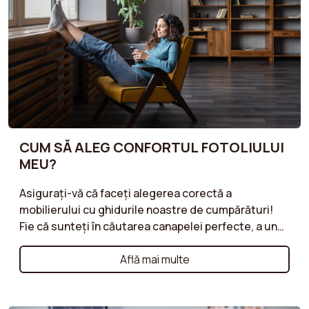
piesa centrală, sfaturile noastre te vor ajuta să faci
alegerea potrivită.
CUM SĂ ALEG CONFORTUL FOTOLIULUI
MEU?
Asigurați-vă că faceți alegerea corectă a
mobilierului cu ghidurile noastre de cumpărături!
Fie că sunteți în căutarea canapelei perfecte, a unui
fotoliu confortabil sau a unui taburet practic,
ghidurile noastre vă oferă sfaturi valoroase pentru
Află mai multe
fiecare tip de mobilier. Descoperiți criteriile
esențiale de luat în considerare, cum ar fi
materialele, stilurile, dimensiunile și