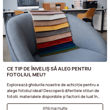
funcționalitățile, pentru a face alegerile corecte
care să răspundă nevoilor și stilului dumneavoastră
de viață. Ghidurile noastre sunt concepute pentru a
vă ajuta să găsiți mobilier care combină confortul,
calitatea și estetica, respectând în același timp
bugetul dvs.
CE TIP DE ÎNVELIȘ SĂ ALEG PENTRU
FOTOLIUL MEU?
Explorează ghidurile noastre de achiziție pentru a
alege fotoliul ideal! Descoperă diferitele stiluri de
fotolii, materialele disponibile și factorii de luat în
considerare pentru a asigura un confort optim și un
design armonios. Fotoliu cocktail, fotoliu balansoar
Află mai multe