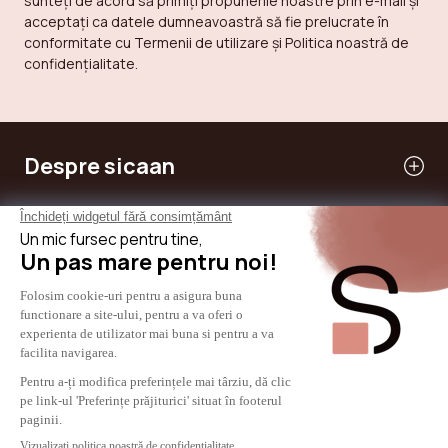
sunteți de acord să primiți propunerile noastre prin e-mail și
acceptați ca datele dumneavoastră să fie prelucrate în
conformitate cu Termenii de utilizare și Politica noastră de
confidențialitate.
Despre sicaan
Serviciile noastre
Am nevoie de ajutor
Internaţional
© 2024 - SICAAN
Termeni și Conditii Generale
Politica de confidențialitate
Aviz juridic