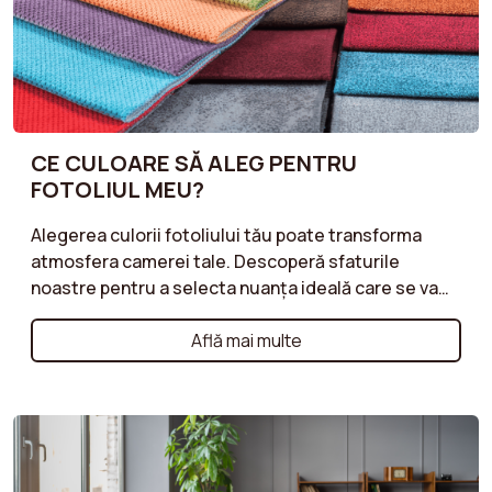
CE CULOARE SĂ ALEG PENTRU
FOTOLIUL MEU?
Alegerea culorii fotoliului tău poate transforma
atmosfera camerei tale. Descoperă sfaturile
noastre pentru a selecta nuanța ideală care se va
potrivi cu decorul tău existent, adăugând în același
timp o notă elegantă. Culori neutre pentru o
Află mai multe
atmosferă liniștitoare, tonuri vibrante pentru un
efect îndrăzneț sau nuanțe naturale pentru un stil
scandinav: învață să asortezi fotoliul cu stilul
interiorului tău. Fie că dorești un fotoliu care să se
integreze armonios în spațiul tău sau care să devină