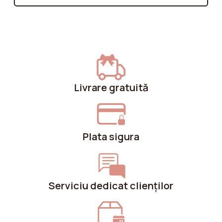
sau poate un fotoliu din bouclé? Aceste ghiduri te
vor ajuta să faci alegerea potrivită în funcție de
preferințele tale personale și de spațiul tău.
Livrare gratuită
Plata sigura
Serviciu dedicat clienților