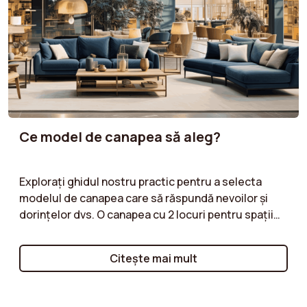
Ce model de canapea să aleg?
Explorați ghidul nostru practic pentru a selecta
modelul de canapea care să răspundă nevoilor și
dorințelor dvs. O canapea cu 2 locuri pentru spații
mici, o canapea de colț pentru un living spațios sau
o canapea modulară pentru flexibilitate maximă: vă
Citeşte mai mult
ajutăm să înțelegeți avantajele fiecărui tip de
model. Urmați sfaturile noastre pentru a face
alegerea corectă!