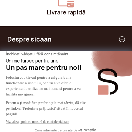
Livrare rapidă
Despre sicaan
Serviciile noastre
Am nevoie de ajutor
Internaţional
© 2024 - SICAAN
Termeni și Conditii Generale
Politica de confidențialitate
Aviz juridic
Politica de cookie-uri