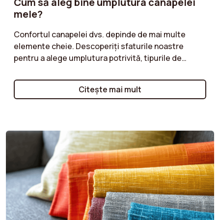
Cum să aleg bine umplutura canapelei
mele?
Confortul canapelei dvs. depinde de mai multe
elemente cheie. Descoperiți sfaturile noastre
pentru a alege umplutura potrivită, tipurile de
spumă și structurile cele mai potrivite pentru
nevoile dvs. Preferați o ședere mai moale sau mai
Citeşte mai mult
fermă? Bucurați-vă de un confort optim cu o
canapea perfect adaptată momentelor dvs. de
relaxare.