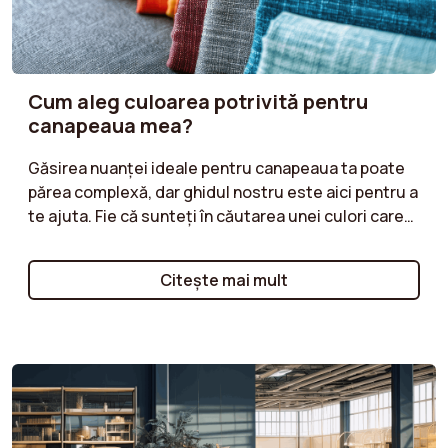
Cum aleg culoarea potrivită pentru
canapeaua mea?
Găsirea nuanței ideale pentru canapeaua ta poate
părea complexă, dar ghidul nostru este aici pentru a
te ajuta. Fie că sunteți în căutarea unei culori care
se îmbină într-o atmosferă discretă sau o nuanță
mai îndrăzneață care să vă energizeze camera de zi,
Citeşte mai mult
descoperă sfaturile noastre pentru a-ți armoniza
canapeaua cu decorul tău. Tonuri neutre pentru un
stil atemporal, culori strălucitoare pentru un efect
modern, sau nuanțe naturale pentru o atmosferă
caldă: urmați recomandările noastre pentru o
alegere de culoare care vă va pune în valoare spațiul
în timp ce vă reflectă personalitatea.