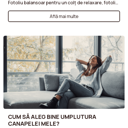
Fotoliu balansoar pentru un colț de relaxare, fotoliu
crapaud pentru o notă elegantă sau fotoliu club
pentru un stil atemporal: te ajutăm să înțelegi
Află mai multe
specificitățile fiecărui tip. În funcție de nevoile tale
de confort și spațiu, găsește fotoliul care se va
integra armonios în decorul tău, aducând totodată
caracter camerei tale. Fă alegerea potrivită pentru
un interior practic și stilat!
CUM SĂ ALEG BINE UMPLUTURA
CANAPELEI MELE?