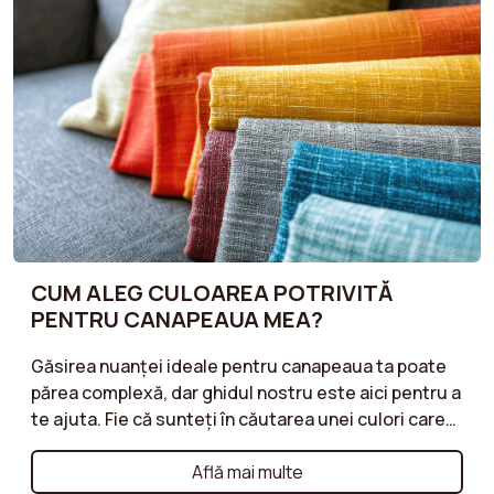
CUM ALEG CULOAREA POTRIVITĂ
PENTRU CANAPEAUA MEA?
Găsirea nuanței ideale pentru canapeaua ta poate
părea complexă, dar ghidul nostru este aici pentru a
te ajuta. Fie că sunteți în căutarea unei culori care
se îmbină într-o atmosferă discretă sau o nuanță
mai îndrăzneață care să vă energizeze camera de zi,
Află mai multe