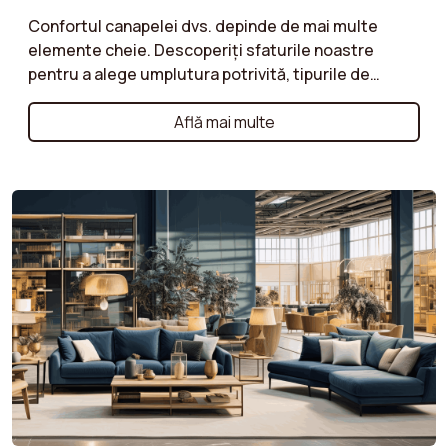
Confortul canapelei dvs. depinde de mai multe
elemente cheie. Descoperiți sfaturile noastre
pentru a alege umplutura potrivită, tipurile de
spumă și structurile cele mai potrivite pentru
nevoile dvs. Preferați o ședere mai moale sau mai
Află mai multe
fermă? Bucurați-vă de un confort optim cu o
canapea perfect adaptată momentelor dvs. de
relaxare.