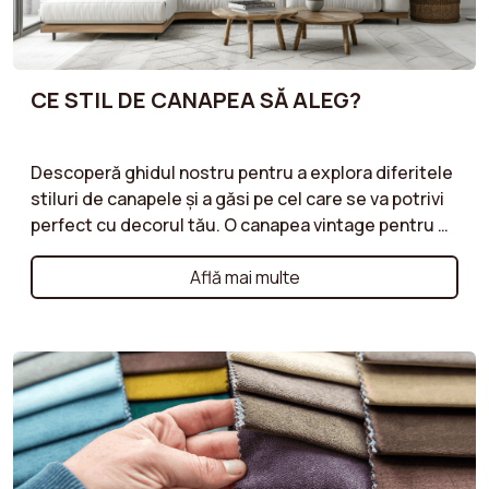
CE STIL DE CANAPEA SĂ ALEG?
Descoperă ghidul nostru pentru a explora diferitele
stiluri de canapele și a găsi pe cel care se va potrivi
perfect cu decorul tău. O canapea vintage pentru un
accent retro, un model art deco pentru un aspect
sofisticat, un stil industrial pentru o atmosferă
Află mai multe
urbană sau o canapea de tip cottage pentru o
atmosferă caldă și primitoare: fiecare stil are
propriile sale avantaje. Învață cum să alegi modelul
care îți va pune în valoare interiorul și îți va reflecta
personalitatea. Creează un spațiu unic și armonios
cu canapeaua perfectă pentru decorul tău!