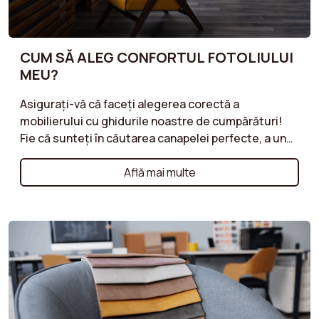
CUM SĂ ALEG CONFORTUL FOTOLIULUI
MEU?
Asigurați-vă că faceți alegerea corectă a
mobilierului cu ghidurile noastre de cumpărături!
Fie că sunteți în căutarea canapelei perfecte, a unui
fotoliu confortabil sau a unui taburet practic,
ghidurile noastre vă oferă sfaturi valoroase pentru
Află mai multe
fiecare tip de mobilier. Descoperiți criteriile
esențiale de luat în considerare, cum ar fi
materialele, stilurile, dimensiunile și
funcționalitățile, pentru a face alegerile corecte
care să răspundă nevoilor și stilului dumneavoastră
de viață. Ghidurile noastre sunt concepute pentru a
vă ajuta să găsiți mobilier care combină confortul,
calitatea și estetica, respectând în același timp