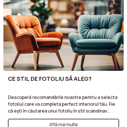
potrivește perfect în interiorul tău, fără a aglomera
spațiul. Optimizează-ți decorul cu un fotoliu care
combină confortul și proporțiile echilibrate!
CE STIL DE FOTOLIU SĂ ALEG?
Descoperă recomandările noastre pentru a selecta
fotoliul care va completa perfect interiorul tău. Fie
că ești în căutarea unui fotoliu în stil scandinav
minimalist, a unui model vintage plin de caracter sau
a unui fotoliu clasic și atemporal, te ghidăm prin
Află mai multe