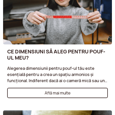
CE DIMENSIUNI SĂ ALEG PENTRU POUF-
UL MEU?
Alegerea dimensiunii pentru pouf-ul tău este
esențială pentru a crea un spațiu armonios și
funcțional. Indiferent dacă ai o cameră mică sau un
living mare, este important să găsești dimensiunile
potrivite. Consultă ghidul nostru pentru a descoperi
Află mai multe
cum să alegi dimensiunea ideală în funcție de
dispunerea mobilierului, utilizarea prevăzută și
atmosfera pe care dorești să o creezi.