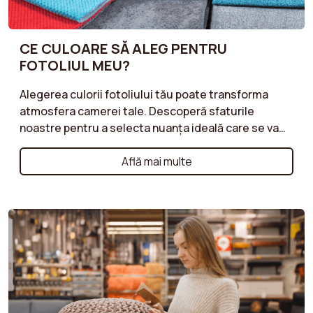
CE CULOARE SĂ ALEG PENTRU
FOTOLIUL MEU?
Alegerea culorii fotoliului tău poate transforma
atmosfera camerei tale. Descoperă sfaturile
noastre pentru a selecta nuanța ideală care se va
potrivi cu decorul tău existent, adăugând în același
timp o notă elegantă. Culori neutre pentru o
Află mai multe
atmosferă liniștitoare, tonuri vibrante pentru un
efect îndrăzneț sau nuanțe naturale pentru un stil
scandinav: învață să asortezi fotoliul cu stilul
interiorului tău. Fie că dorești un fotoliu care să se
integreze armonios în spațiul tău sau care să devină
piesa centrală, sfaturile noastre te vor ajuta să faci
alegerea potrivită.