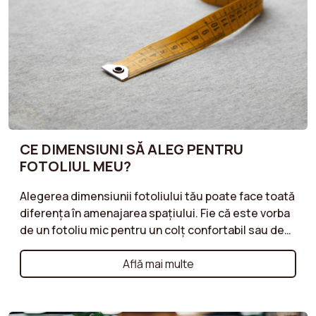
CE DIMENSIUNI SĂ ALEG PENTRU
FOTOLIUL MEU?
Alegerea dimensiunii fotoliului tău poate face toată
diferența în amenajarea spațiului. Fie că este vorba
de un fotoliu mic pentru un colț confortabil sau de
un model mai mare pentru un living spațios, ghidul
nostru de achiziții te ajută să selectezi
Află mai multe
dimensiunile ideale. Ia în considerare dimensiunea
camerei tale, aranjamentul mobilierului și nevoile
tale de confort pentru a găsi fotoliul care se