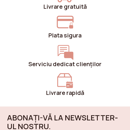
care se potrivește stilului tău de viață și va
Livrare gratuită
înfrumuseța salonul tău, asigurând totodată
confortul și durabilitatea canapelei tale.
Plata sigura
Serviciu dedicat clienților
Livrare rapidă
ABONAȚI-VĂ LA NEWSLETTER-
UL NOSTRU.