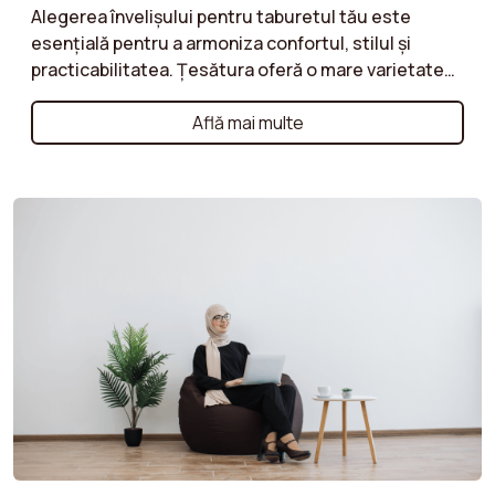
Alegerea învelișului pentru taburetul tău este
esențială pentru a armoniza confortul, stilul și
practicabilitatea. Țesătura oferă o mare varietate
de culori și texturi, în timp ce catifeaua reiată aduce
o notă retro. Catifeaua clasică este perfectă pentru
Află mai multe
o ambianță elegantă, iar bouclé oferă o senzație de
cocooning. Urmează sfaturile noastre pentru a
alege învelișul care se potrivește cu decorul tău!