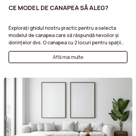
CE MODEL DE CANAPEA SĂ ALEG?
Explorați ghidul nostru practic pentru a selecta
modelul de canapea care să răspundă nevoilor și
dorințelor dvs. O canapea cu 2 locuri pentru spații
mici, o canapea de colț pentru un living spațios sau
o canapea modulară pentru flexibilitate maximă: vă
Află mai multe
ajutăm să înțelegeți avantajele fiecărui tip de
model. Urmați sfaturile noastre pentru a face
alegerea corectă!