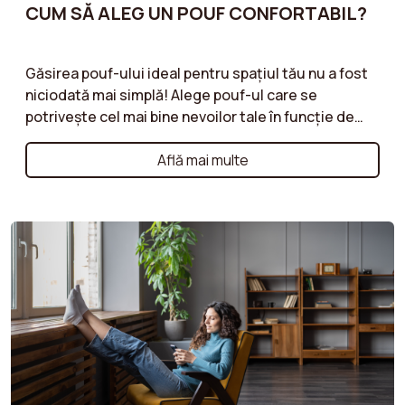
CUM SĂ ALEG UN POUF CONFORTABIL?
Găsirea pouf-ului ideal pentru spațiul tău nu a fost
niciodată mai simplă! Alege pouf-ul care se
potrivește cel mai bine nevoilor tale în funcție de
dimensiune, formă și funcționalitate. Pouf din
catifea, pouf din bouclé, pouf cu spațiu de
Află mai multe
depozitare... ghidurile noastre îți oferă sfaturi
practice pentru a selecta pouf-ul care îți va
completa mobilierul, oferind în același timp o
utilitate practică și estetică.