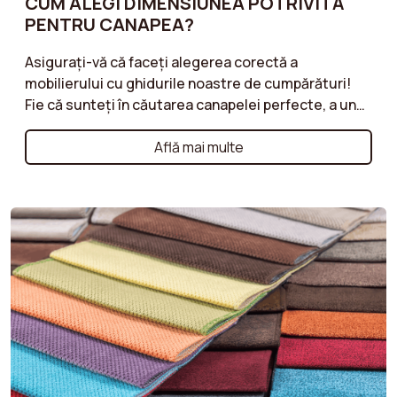
CUM ALEGI DIMENSIUNEA POTRIVITĂ
PENTRU CANAPEA?
Asigurați-vă că faceți alegerea corectă a
mobilierului cu ghidurile noastre de cumpărături!
Fie că sunteți în căutarea canapelei perfecte, a unui
fotoliu confortabil sau a unui taburet practic,
ghidurile noastre vă oferă sfaturi valoroase pentru
Află mai multe
fiecare tip de mobilier. Descoperiți criteriile
esențiale de luat în considerare, cum ar fi
materialele, stilurile, dimensiunile și
funcționalitățile, pentru a face alegerile corecte
care să răspundă nevoilor și stilului dumneavoastră
de viață. Ghidurile noastre sunt concepute pentru a
vă ajuta să găsiți mobilier care combină confortul,
calitatea și estetica, respectând în același timp
bugetul dvs.