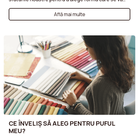
armoniza cel mai bine cu spațiul tău, ținând cont de
nevoile tale practice și estetice. Fie că este pentru
Află mai multe
un colț de lectură, o zonă de relaxare sau un plus
decorativ, găsește taburetul perfect care să
răspundă dorințelor tale!
CE ÎNVELIȘ SĂ ALEG PENTRU PUFUL
MEU?