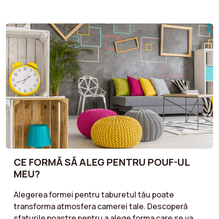
descoperă sfaturile noastre pentru a-ți armoniza
canapeaua cu decorul tău. Tonuri neutre pentru un
stil atemporal, culori strălucitoare pentru un efect
modern, sau nuanțe naturale pentru o atmosferă
caldă: urmați recomandările noastre pentru o
alegere de culoare care vă va pune în valoare spațiul
în timp ce vă reflectă personalitatea.
CE FORMĂ SĂ ALEG PENTRU POUF-UL
MEU?
Alegerea formei pentru taburetul tău poate
transforma atmosfera camerei tale. Descoperă
sfaturile noastre pentru a alege forma care se va