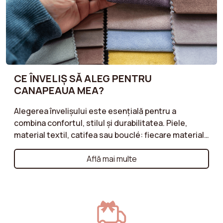
CE ÎNVELIȘ SĂ ALEG PENTRU
CANAPEAUA MEA?
Alegerea învelișului este esențială pentru a
combina confortul, stilul și durabilitatea. Piele,
material textil, catifea sau bouclé: fiecare material
are avantajele sale. Optează pentru piele pentru un
aspect atemporal și o mare rezistență, pentru
Află mai multe
materialul textil datorită versatilității sale și
numeroaselor opțiuni de culori, pentru catifea
pentru o senzație moale și elegantă, sau pentru
bouclé pentru o textură modernă și confortabilă.
Descoperă sfaturile noastre pentru a alege învelișul