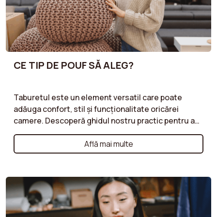
CE TIP DE POUF SĂ ALEG?
Taburetul este un element versatil care poate
adăuga confort, stil și funcționalitate oricărei
camere. Descoperă ghidul nostru practic pentru a
alege tipul de taburet care îți va satisface nevoile.
Fie că optezi pentru un taburet cu spațiu de
Află mai multe
depozitare oferind un plus de spațiu, un taburet
gigant pentru o ședere confortabilă și relaxată sau
un taburet pentru picioare care să însoțească
fotoliul tău, te ajutăm să faci alegerea potrivită.