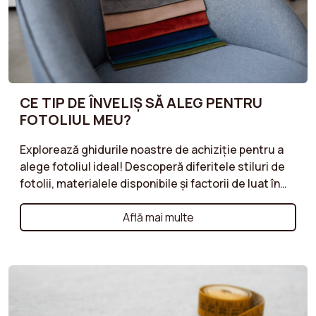
bugetul dvs.
CE TIP DE ÎNVELIȘ SĂ ALEG PENTRU
FOTOLIUL MEU?
Explorează ghidurile noastre de achiziție pentru a
alege fotoliul ideal! Descoperă diferitele stiluri de
fotolii, materialele disponibile și factorii de luat în
considerare pentru a asigura un confort optim și un
design armonios. Fotoliu cocktail, fotoliu balansoar
Află mai multe
sau poate un fotoliu din bouclé? Aceste ghiduri te
vor ajuta să faci alegerea potrivită în funcție de
preferințele tale personale și de spațiul tău.