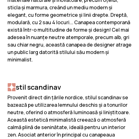
materiale naturale și inovatoare, precum oțelul,
sticla și marmura, creând un mediu modern și
elegant, cu forme geometrice și linii drepte. Dreptă,
modulară, cu 2 sau 4 locuri... Canapea contemporană
există într-o multitudine de forme și design! Cel mai
adesea în nuanțe neutre atemporale, precum alb, gri
sau chiar negru, această canapea de designer atrage
un public larg datorită stilului său modern și
minimalist.
stil scandinav
Provenit direct din țările nordice, stilul scandinav se
bazează pe utilizarea lemnului deschis și a tonurilor
neutre, oferind o atmosferă luminoasă și liniștitoare.
Această estetică minimalistă creează o atmosferă
calmă plină de seninătate, ideală pentru un interior
zen. Asociat anterior în principal cu canapeaua