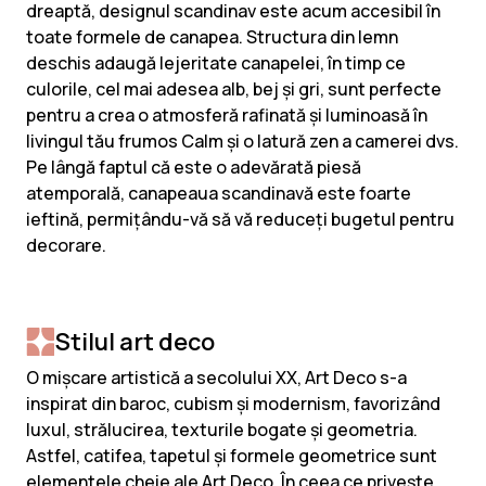
dreaptă, designul scandinav este acum accesibil în
toate formele de canapea. Structura din lemn
deschis adaugă lejeritate canapelei, în timp ce
culorile, cel mai adesea alb, bej și gri, sunt perfecte
pentru a crea o atmosferă rafinată și luminoasă în
livingul tău frumos Calm și o latură zen a camerei dvs.
Pe lângă faptul că este o adevărată piesă
atemporală, canapeaua scandinavă este foarte
ieftină, permițându-vă să vă reduceți bugetul pentru
decorare.
Stilul art deco
O mișcare artistică a secolului XX, Art Deco s-a
inspirat din baroc, cubism și modernism, favorizând
luxul, strălucirea, texturile bogate și geometria.
Astfel, catifea, tapetul și formele geometrice sunt
elementele cheie ale Art Deco. În ceea ce privește