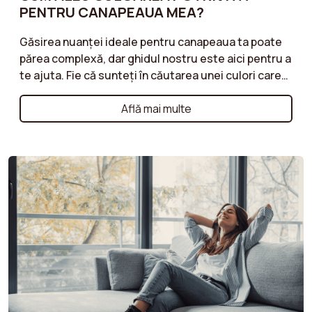
PENTRU CANAPEAUA MEA?
Găsirea nuanței ideale pentru canapeaua ta poate
părea complexă, dar ghidul nostru este aici pentru a
te ajuta. Fie că sunteți în căutarea unei culori care
se îmbină într-o atmosferă discretă sau o nuanță
mai îndrăzneață care să vă energizeze camera de zi,
Află mai multe
descoperă sfaturile noastre pentru a-ți armoniza
canapeaua cu decorul tău. Tonuri neutre pentru un
stil atemporal, culori strălucitoare pentru un efect
modern, sau nuanțe naturale pentru o atmosferă
caldă: urmați recomandările noastre pentru o
alegere de culoare care vă va pune în valoare spațiul
în timp ce vă reflectă personalitatea.