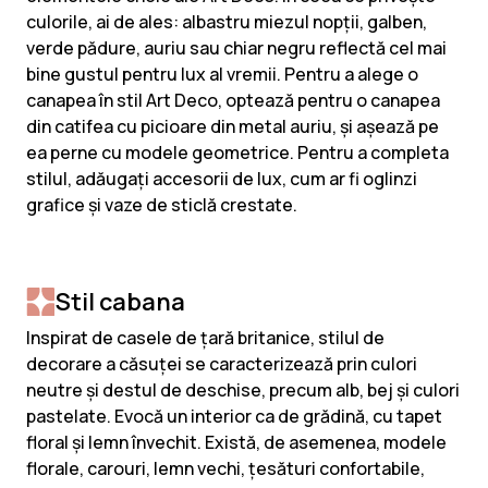
culorile, ai de ales: albastru miezul nopții, galben,
verde pădure, auriu sau chiar negru reflectă cel mai
bine gustul pentru lux al vremii. Pentru a alege o
canapea în stil Art Deco, optează pentru o canapea
din catifea cu picioare din metal auriu, și așează pe
ea perne cu modele geometrice. Pentru a completa
stilul, adăugați accesorii de lux, cum ar fi oglinzi
grafice și vaze de sticlă crestate.
Stil cabana
Inspirat de casele de țară britanice, stilul de
decorare a căsuței se caracterizează prin culori
neutre și destul de deschise, precum alb, bej și culori
pastelate. Evocă un interior ca de grădină, cu tapet
floral și lemn învechit. Există, de asemenea, modele
florale, carouri, lemn vechi, țesături confortabile,