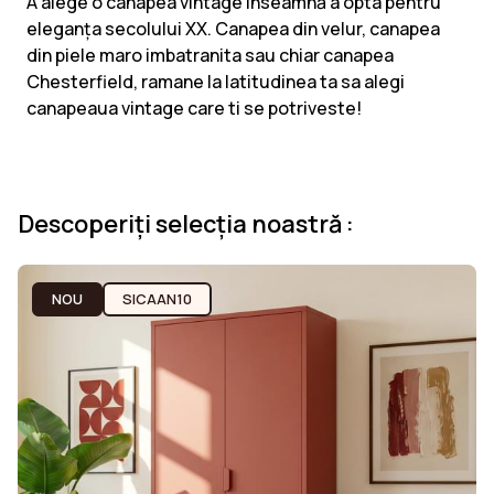
A alege o canapea vintage înseamnă a opta pentru
eleganța secolului XX. Canapea din velur, canapea
din piele maro imbatranita sau chiar canapea
Chesterfield, ramane la latitudinea ta sa alegi
canapeaua vintage care ti se potriveste!
Descoperiți selecția noastră :
NOU
SICAAN10