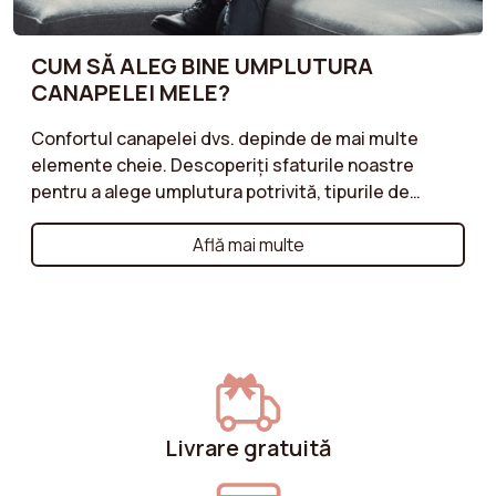
CUM SĂ ALEG BINE UMPLUTURA
CANAPELEI MELE?
Confortul canapelei dvs. depinde de mai multe
elemente cheie. Descoperiți sfaturile noastre
pentru a alege umplutura potrivită, tipurile de
spumă și structurile cele mai potrivite pentru
nevoile dvs. Preferați o ședere mai moale sau mai
Află mai multe
fermă? Bucurați-vă de un confort optim cu o
canapea perfect adaptată momentelor dvs. de
relaxare.
Livrare gratuită