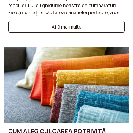
mobilierului cu ghidurile noastre de cumpărături!
Fie că sunteți în căutarea canapelei perfecte, a unui
fotoliu confortabil sau a unui taburet practic,
ghidurile noastre vă oferă sfaturi valoroase pentru
Află mai multe
fiecare tip de mobilier. Descoperiți criteriile
esențiale de luat în considerare, cum ar fi
materialele, stilurile, dimensiunile și
funcționalitățile, pentru a face alegerile corecte
care să răspundă nevoilor și stilului dumneavoastră
de viață. Ghidurile noastre sunt concepute pentru a
vă ajuta să găsiți mobilier care combină confortul,
calitatea și estetica, respectând în același timp
bugetul dvs.
CUM ALEG CULOAREA POTRIVITĂ