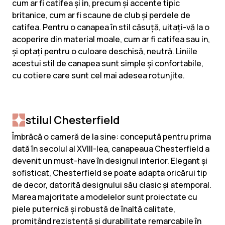
cum ar fi catifea și in, precum și accente tipic
britanice, cum ar fi scaune de club și perdele de
catifea. Pentru o canapea în stil căsuță, uitați-vă la o
acoperire din material moale, cum ar fi catifea sau in,
și optați pentru o culoare deschisă, neutră. Liniile
acestui stil de canapea sunt simple și confortabile,
cu cotiere care sunt cel mai adesea rotunjite.
stilul Chesterfield
Îmbrăcă o cameră de la sine: concepută pentru prima
dată în secolul al XVIII-lea, canapeaua Chesterfield a
devenit un must-have în designul interior. Elegant și
sofisticat, Chesterfield se poate adapta oricărui tip
de decor, datorită designului său clasic și atemporal.
Marea majoritate a modelelor sunt proiectate cu
piele puternică și robustă de înaltă calitate,
promițând rezistență și durabilitate remarcabile în