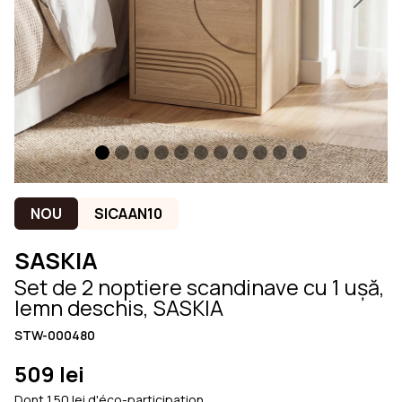
Previous
Next
NOU
SICAAN10
SASKIA
Set de 2 noptiere scandinave cu 1 ușă,
lemn deschis, SASKIA
STW-000480
509 lei
Dont 1.50 lei d'éco-participation