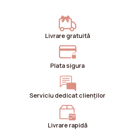
Lățimea ușilor
36.2 cm
Camerele casei
Dormitor
Livrare gratuită
Numărul de nișe
2
Culoarea picioarelor
Stejar
Plata sigura
Tipul de instalare
La pământ
Serviciu dedicat clienților
Livrare rapidă