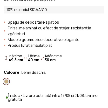
-10% cu codul SICAAN10
Spațiu de depozitare spațios
Finisaj melaminat cu efect de stejar, rezistent la
zgârieturi
Modele geometrice decorative elegante
Produs livrat ambalat plat
Înălţime
Lăţime
Adâncime
49.5 cm
40 cm
36 cm
Culoare:
Lemn deschis
În stoc - Livrare estimată între 17/08 și 21/08. Livrare
gratuită