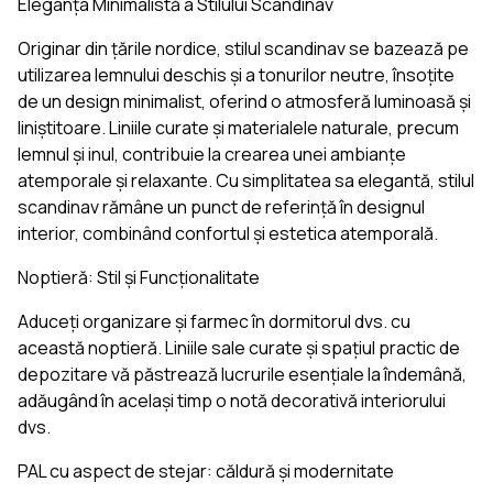
Eleganța Minimalistă a Stilului Scandinav
Originar din țările nordice, stilul scandinav se bazează pe
utilizarea lemnului deschis și a tonurilor neutre, însoțite
de un design minimalist, oferind o atmosferă luminoasă și
liniștitoare. Liniile curate și materialele naturale, precum
lemnul și inul, contribuie la crearea unei ambianțe
atemporale și relaxante. Cu simplitatea sa elegantă, stilul
scandinav rămâne un punct de referință în designul
interior, combinând confortul și estetica atemporală.
Noptieră: Stil și Funcționalitate
Aduceți organizare și farmec în dormitorul dvs. cu
această noptieră. Liniile sale curate și spațiul practic de
depozitare vă păstrează lucrurile esențiale la îndemână,
adăugând în același timp o notă decorativă interiorului
dvs.
PAL cu aspect de stejar: căldură și modernitate