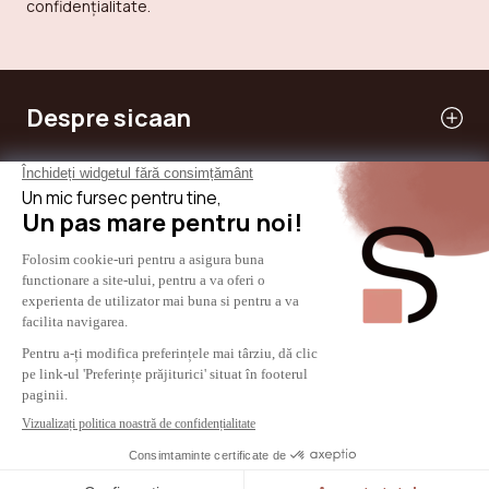
confidențialitate.
Despre sicaan
Serviciile noastre
Am nevoie de ajutor
Internaţional
© 2024 - SICAAN
Termeni și Conditii Generale
Politica de confidențialitate
Aviz juridic
Politica de cookie-uri