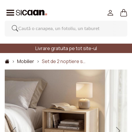
Livrare gratuita pe tot site-ul
Mobilier
Set de 2 noptiere s…